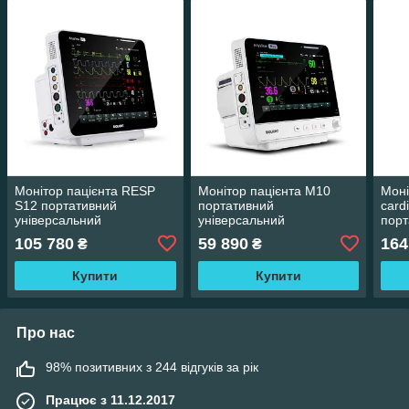
Монітор пацієнта RESP
Монітор пацієнта M10
Моні
S12 портативний
портативний
card
універсальний
універсальний
порт
унів
105 780
59 890
164
₴
₴
Купити
Купити
Про нас
98% позитивних з 244 відгуків за рік
Працює з 11.12.2017