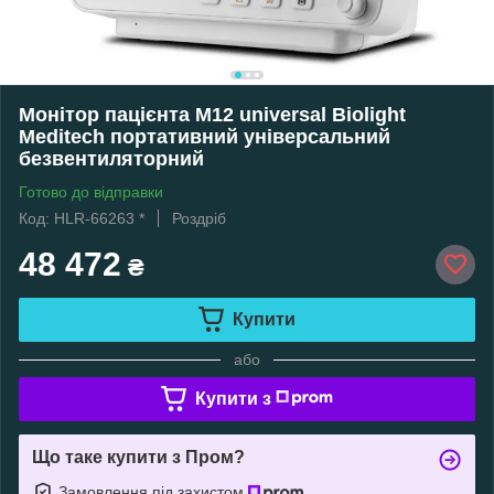
Монітор пацієнта M12 universal Biolight
Meditech портативний універсальний
безвентиляторний
Готово до відправки
Код: HLR-66263 *
Роздріб
48 472
₴
Купити
або
Купити з
Що таке купити з Пром?
Замовлення під захистом