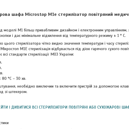
рова шафа Microstop M1e стерилізатор повітряний медич
 від моделі М1 більш привабливим дизайном і електронним управлінням,
кнопки і дає мінімальне відхилення від температурного режиму ± 1 ° C.
 цього стерилізатора чітко видно значення температури і часу стериліз
Мікростоп М1Е стерилізація відбувається під дією гарячого сухого пові
є всі стандарти стерилізації МОЗ України:
в,
,
в.
80 °C – 30 хв.
тування, необхідно виключии та включити пристрій за допомогою клаві
ряд зі штекером.
ЙТИ І ДИВИТИСЯ ВСІ СТЕРИЛІЗАТОРИ ПОВІТРЯНІ АБО СУХОЖАРОВІ ША
стики