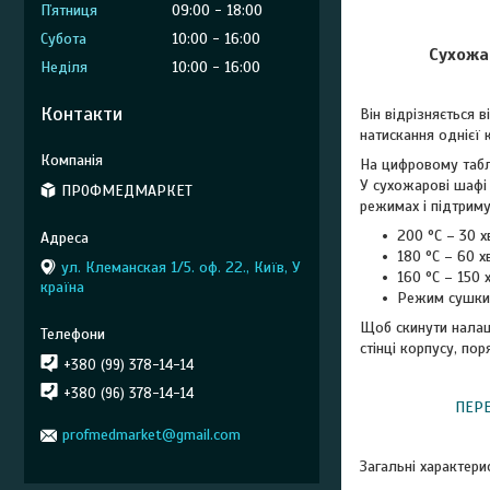
Пʼятниця
09:00
18:00
Субота
10:00
16:00
Сухожа
Неділя
10:00
16:00
Контакти
Він відрізняється
натискання однієї 
На цифровому табло
У сухожарові шафі 
ПРОФМЕДМАРКЕТ
режимах і підтриму
200 °C – 30 х
180 °C – 60 хв
ул. Клеманская 1/5. оф. 22., Київ, У
160 °C – 150 х
країна
Режим сушки: 
Щоб скинути налаш
стінці корпусу, по
+380 (99) 378-14-14
+380 (96) 378-14-14
ПЕРЕ
profmedmarket@gmail.com
Загальні характери