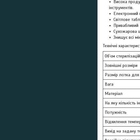
Висока продук
інструментів.
Електронний 
Світлове табл
Привабливий 
Сухожарова ш
Знищує всі мі
Технічні характерис
Об’єм стерилізаці
Зовнішні розміри
Размір лотка для 
Вага
Матеріал
На яку кількість 
Потужність
Відхилення темпе
Вихід на задану 