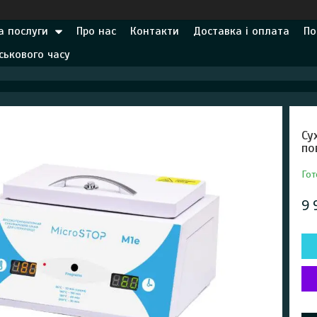
а послуги
Про нас
Контакти
Доставка і оплата
По
ськового часу
Су
по
Гот
9 