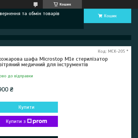
Кошик
вернення та обмін товарів
Кошик
Код:
MCK-205 *
хожарова шафа Microstop M1e стерилізатор
вітряний медичний для інструментів
ово до відправки
900 ₴
Купити
Купити з