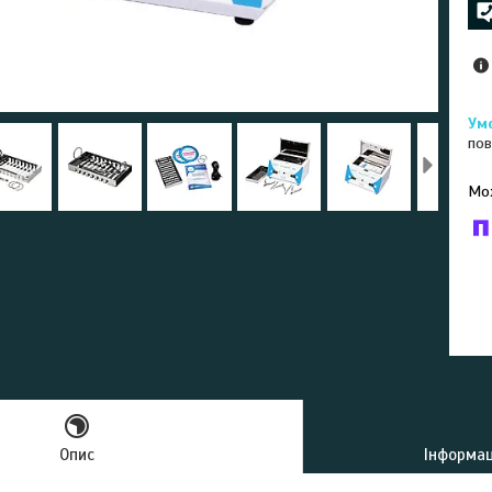
пов
У к
буд
Опис
Інформац