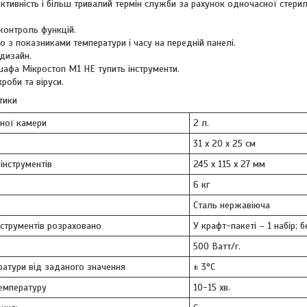
тивність і більш тривалий термін служби за рахунок одночасної стерилі
контроль функцій.
о з показниками температури і часу на передній панелі.
дизайн.
афа Мікростоп М1 НЕ тупить інструменти.
кроби та віруси.
тики
йної камери
2 л.
31 х 20 х 25 см
інструментів
245 х 115 х 27 мм
6 кг
Сталь нержавіюча
інструментів розраховано
У крафт-пакеті – 1 набір; 
500 Ватт/г.
ратури від заданого значення
± 3°C
температуру
10-15 хв.