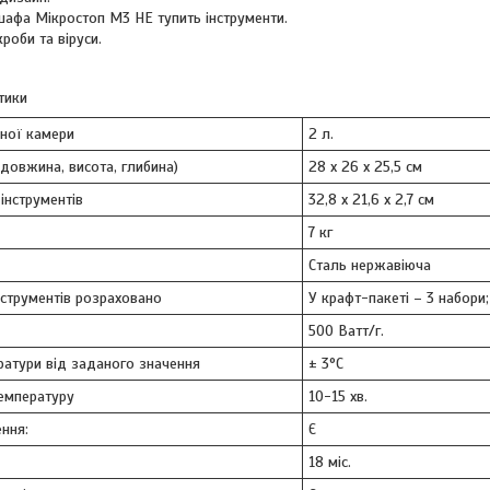
афа Мікростоп М3 НЕ тупить інструменти.
кроби та віруси.
тики
йної камери
2 л.
(довжина, висота, глибина)
28 х 26 х 25,5 см
інструментів
32,8 х 21,6 х 2,7 см
7 кг
Сталь нержавіюча
інструментів розраховано
У крафт-пакеті – 3 набори;
500 Ватт/г.
ратури від заданого значення
± 3°C
температуру
10-15 хв.
ння:
Є
18 міс.