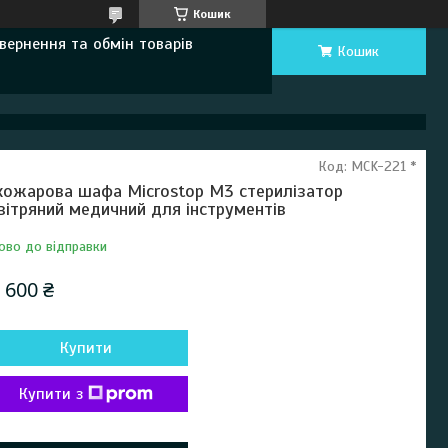
Кошик
вернення та обмін товарів
Кошик
Код:
MCK-221 *
хожарова шафа Microstop M3 стерилізатор
вітряний медичний для інструментів
ово до відправки
 600 ₴
Купити
Купити з