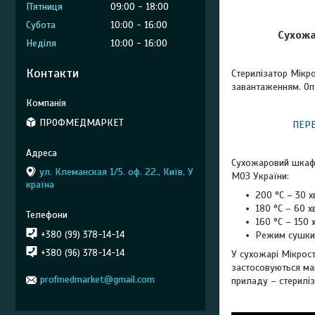
Пʼятниця
09:00
18:00
Субота
10:00
16:00
Сухожа
Неділя
10:00
16:00
Контакти
Стерилізатор Мікро
завантаженням. Опт
ПРОФМЕДМАРКЕТ
ПЕРЕ
Сухожаровий шкаф 
ул. Клеманская 1/5. оф. 22., Київ, У
МОЗ України:
країна
200 °C – 30 х
180 °C – 60 хв
160 °C – 150 х
+380 (99) 378-14-14
Режим сушки: 
+380 (96) 378-14-14
У сухожарі Мікрост
застосовуються май
profmedmarket@gmail.com
приладу – стериліз