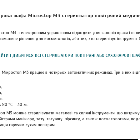
рова шафа Microstop M3 стерилізатор повітряний медичн
стоп М3 з електронним управлінням підходить для салонів краси і велик
имальне рішення для косметологів, або тих, хто стерилізує інструмент 
ЙТИ І ДИВИТИСЯ ВСІ СТЕРИЛІЗАТОРИ ПОВІТРЯНІ АБО СУХОЖАРОВІ ША
Мікростоп М3 працює в чотирьох автоматичних режимах. Три з них відп
в,
,
в.
80 °C – 30 хв.
оп М3 можна стерилізувати металеві та скляні інструменти, що витриму
страми манікюру, тату, татуажу, пірсингу, а також косметологами, под
ація гарячим сухим повітрям.