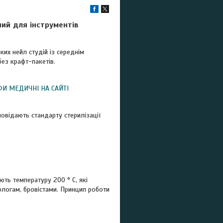
ий для інструментів
их нейл студій із середнім
без крафт-пакетів.
ФИ МЕДИЧНІ НА САЙТІ
овідають стандарту стерилізації
ють температуру 200 ° C, які
ологам, бровістами. Принцип роботи