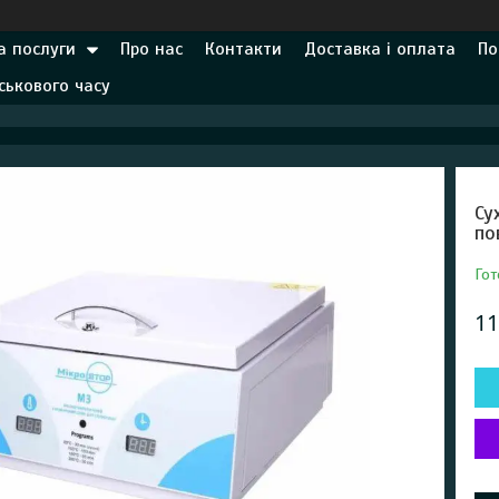
а послуги
Про нас
Контакти
Доставка і оплата
По
ськового часу
Су
по
Гот
11