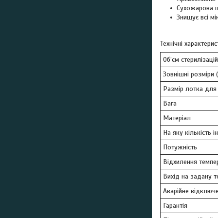
Сухожарова ш
Знищує всі мі
Технічні характерис
Об’єм стерилізаці
Зовнішні розміри 
Размір лотка для 
Вага
Матеріал
На яку кількість 
Потужність
Відхилення темпе
Вихід на задану 
Аварійне відключе
Гарантія