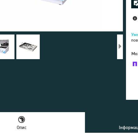
пов
У к
буд
Опис
Інформац