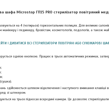
ва шафа Microstop ГП15 PRO стерилізатор повітряний мед
овуються на 4 (чотирьох) горизонтальних полицях. Для великих салонів,
 манікюру і педикюру, бровістам, косметологів, подологів, а також май
ЙТИ І ДИВИТИСЯ ВСІ СТЕРИЛІЗАТОРИ ПОВІТРЯНІ АБО СУХОЖАРОВІ ША
ерується однією кнопкою. Працює в трьох автоматичних режимах, затв
:
в;
;
в;
 (сушка).
ань здійснюється шляхом відключення і наступного вмикання клавіші 
оряд зі штекером.
уються на трьох підносах всередині камери. Це дозволяє стерилізувати