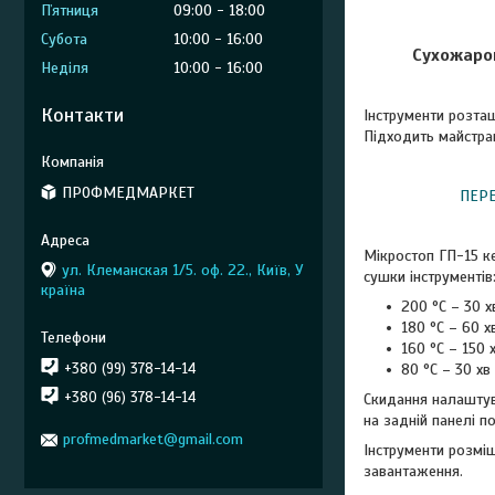
Пʼятниця
09:00
18:00
Субота
10:00
16:00
Сухожаро
Неділя
10:00
16:00
Контакти
Інструменти розташ
Підходить майстрам
ПРОФМЕДМАРКЕТ
ПЕРЕ
Мікростоп ГП-15 к
ул. Клеманская 1/5. оф. 22., Київ, У
сушки інструментів
країна
200 °C – 30 х
180 °C – 60 хв
160 °C – 150 х
+380 (99) 378-14-14
80 °C – 30 хв
+380 (96) 378-14-14
Скидання налаштув
на задній панелі п
profmedmarket@gmail.com
Інструменти розміщ
завантаження.