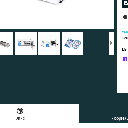
пов
У к
буд
Опис
Інформац