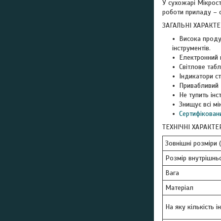
У сухожарі Мікрост
роботи приладу – с
ЗАГАЛЬНІ ХАРАКТ
Висока продук
інструментів.
Електронний 
Світлове табл
Індикатори ст
Привабливий 
Не тупить інс
Знищує всі мі
Сертифікова
ТЕХНІЧНІ ХАРАКТ
Зовнішні розміри 
Розмір внутрішнь
Вага
Матеріал
На яку кількість 