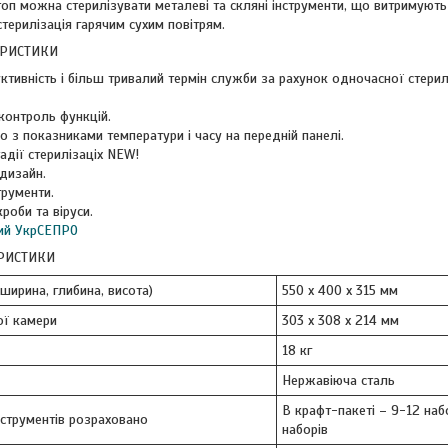
оп можна стерилізувати металеві та скляні інструменти, що витримують
терилізація гарячим сухим повітрям.
ЕРИСТИКИ
тивність і більш тривалий термін служби за рахунок одночасної стерилі
контроль функцій.
о з показниками температури і часу на передній панелі.
адії стерилізаціх NEW!
дизайн.
трументи.
кроби та віруси.
ний УкрСЕПРО
ЕРИСТИКИ
(ширина, глибина, висота)
550 х 400 х 315 мм
ої камери
303 х 308 х 214 мм
18 кг
Нержавіюча сталь
В крафт-пакеті – 9-12 наб
інструментів розраховано
наборів