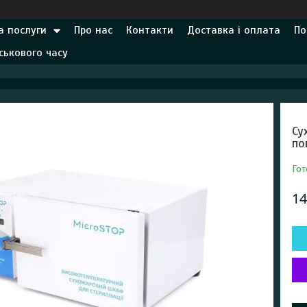
а послуги
Про нас
Контакти
Доставка і оплата
По
ськового часу
Су
по
Гот
14