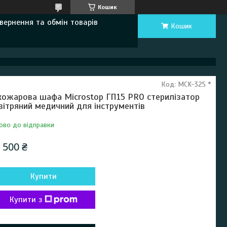
Кошик
вернення та обмін товарів
Кошик
Код:
MCK-325 *
хожарова шафа Microstop ГП15 PRO стерилізатор
вітряний медичний для інструментів
ово до відправки
 500 ₴
Купити
Купити з