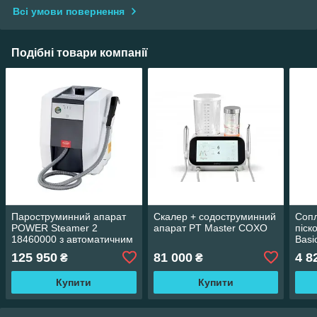
Всі умови повернення
Подібні товари компанії
Пароструминний апарат
Скалер + содоструминний
Сопл
POWER Steamer 2
апарат PT Master COXO
піск
18460000 з автоматичним
Basi
наповненням
125 950
81 000
4 8
₴
₴
Купити
Купити