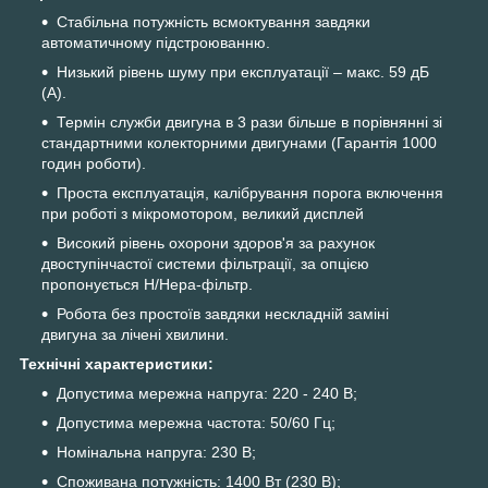
Стабільна потужність всмоктування завдяки
автоматичному підстроюванню.
Низький рівень шуму при експлуатації – макс. 59 дБ
(A).
Термін служби двигуна в 3 рази більше в порівнянні зі
стандартними колекторними двигунами (Гарантія 1000
годин роботи).
Проста експлуатація, калібрування порога включення
при роботі з мікромотором, великий дисплей
Високий рівень охорони здоров'я за рахунок
двоступінчастої системи фільтрації, за опцією
пропонується H/Hepa-фільтр.
Робота без простоїв завдяки нескладній заміні
двигуна за лічені хвилини.
Технічні характеристики:
Допустима мережна напруга: 220 - 240 В;
Допустима мережна частота: 50/60 Гц;
Номінальна напруга: 230 В;
Споживана потужність: 1400 Вт (230 В);