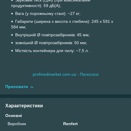
Звуковий тиск (LpA) (при максимальній
продуктивності): 59 дБ(A);
Вага (у порожньому стані): ~27 кг;
Габарити (ширина х висота х глибина): 245 x 591 x
584 мм;
Внутрішній Ø повітрозабірників: 45 мм;
зовнішній Ø повітрозабірників: 50 мм;
Місткість контейнера для пилу: ~7,5 л.
profmedmarket.com.ua - Пилососи
Приховати
Характеристики
Основні
Виробник
Renfert