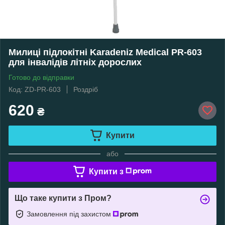
Милиці підлокітні Karadeniz Medical PR-603
для інвалідів літніх дорослих
Готово до відправки
Код: ZD-PR-603
Роздріб
620
₴
Купити
або
Купити з
Що таке купити з Пром?
Замовлення під захистом