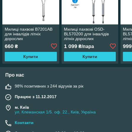
Милиці пахвові B7201AB
Милиці пахвові OSD-
Мили
для інвалідів літніх
BL570200 для інвалідів
BL57
дорослих
літніх дорослих
літн
660
1 099
999
₴
₴/пара
Купити
Купити
Про нас
98% позитивних з 244 відгуків за рік
Працює з 11.12.2017
м. Київ
ул. Клеманская 1/5. оф. 22., Київ, Україна
Контакти