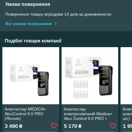
Умови повернення
Повернення товару впродовж 14 днів за домовленістю
Всі умови повернення
Подібні товари компанії
Алкотестер MEDICA+
Алкотестер
Комп
AlcoControl 9.0 PRO
електрохімічний Medica+
алко
(Японія)
Alco Control 9.0 PRO +
шт.)
Комплект мундштуків
3 490
5 170
1 9
₴
₴
100шт.