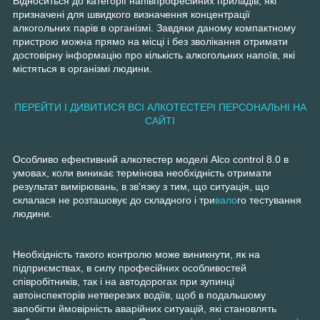
Відноситься до категорії напівпрофесійних приладів, які
призначені для швидкого визначення концентрації
алкогольних парів в організмі. Завдяки даному компактному
пристрою можна прямо на місці і без зволікання отримати
достовірну інформацію про кількість алкогольних напоїв, які
містяться в організмі людини.
ПЕРЕЙТИ І ДИВИТИСЯ ВСІ АЛКОТЕСТЕРІ ПЕРСОНАЛЬНІ НА
САЙТІ
Особливо ефективний алкотестер моделі Alco control 8.0 в
умовах, коли виникає термінова необхідність отримати
результат вимірювань, в зв'язку з тим, що ситуація, що
склалася не розташовує до складного і три
вало
го тестування
людини.
Необхідність такого контролю може виникнути, як на
підприємствах, в силу професійних особливостей
співробітників, так і на автодорогах при зупинці
автоінспекторів нетверезих водіїв, щоб в подальшому
запобігти ймовірність аварійних ситуацій, які становлять