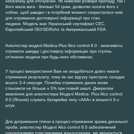
небезпеку для оточуючих. Як невеликі розміри приладу, так і
його мала вага - близько 54 грам, дозволяє носити його з
собою, щоб швидко і в потрібний момент скористатися ним
для отримання достовірної інформації про стан
людини. Модель має Український сертифікат СЕС,
Європейський ISO/SE/Rohs та Американський FDA.
Алкотестер моделі Medica-Plus Alco control 8.0 - можливість
отримати швидку і достовірну інформацію про ступінь
сп'яніння людини при будь-яких обставинах.
У процесі використання Вам не знадобиться довго чекати
отримання результату, тому як час відгуку пристрою складає
всього 3-4 секунди. Похибка отриманих даних може
становити не більше ± 5% при повній шкалі. Джерелом
живлення для алкотестера Моделі Medica- Plus Alco control
8.0 (Японія) служать батарейки типу «ААА» в кількості 3-х
штук.
Для дотримання гігієни в процесі отримання зразка дихальної
проби, алкотестер Моделі Alco control 8.0 забезпечений
одноразовими пластиковими мундштуками, які змінюються