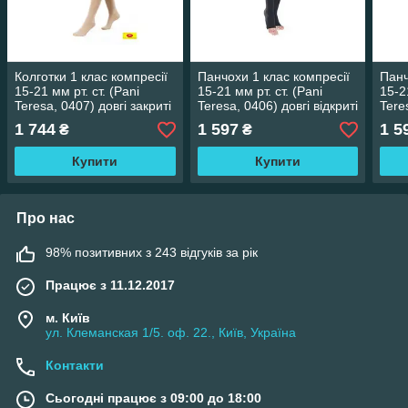
Колготки 1 клас компресії
Панчохи 1 клас компресії
Панч
15-21 мм рт. ст. (Pani
15-21 мм рт. ст. (Pani
15-2
Teresa, 0407) довгі закриті
Teresa, 0406) довгі відкриті
Tere
відкр
1 744
1 597
1 5
₴
₴
Купити
Купити
Про нас
98% позитивних з 243 відгуків за рік
Працює з 11.12.2017
м. Київ
ул. Клеманская 1/5. оф. 22., Київ, Україна
Контакти
Сьогодні працює з 09:00 до 18:00