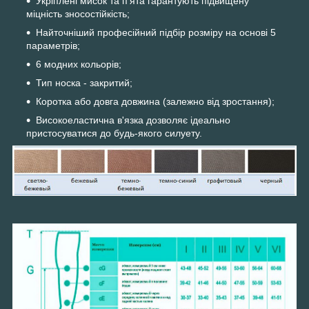
Укріплені мисок та п'ята гарантують підвищену
міцність зносостійкість;
Найточніший професійний підбір розміру на основі 5
параметрів;
6 модних кольорів;
Тип носка - закритий;
Коротка або довга довжина (залежно від зростання);
Високоеластична в'язка дозволяє ідеально
пристосуватися до будь-якого силуету.