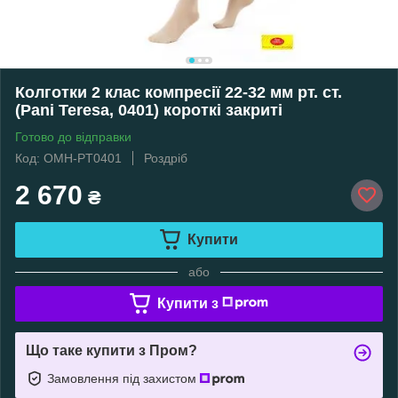
Колготки 2 клас компресії 22-32 мм рт. ст.
(Pani Teresa, 0401) короткі закриті
Готово до відправки
Код: OMH-PT0401
Роздріб
2 670
₴
Купити
або
Купити з
Що таке купити з Пром?
Замовлення під захистом