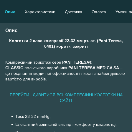
Опис
Характеристики
Доставка
Оплата
Умови п
Опис
Колготки 2 клас компресії 22-32 мм рт. ст. (Pani Teresa,
0401) короткі закриті
Компресійний трикотаж серії
PANI TERESA®
CLASSIC
польського виробника
PANI TERESA MEDICA SA
–
це поєднання медичної ефективності і якості з найвигіднішою
вартістю для виробів.
ПЕРЕЙТИ І ДИВИТИСЯ ВСІ КОМПРЕСІЙНІ КОЛГОТКИ НА
САЙТІ
Тиск 23-32 mmHg;
Елегантний зовнішній вигляд і комфорт у шкарпетці;