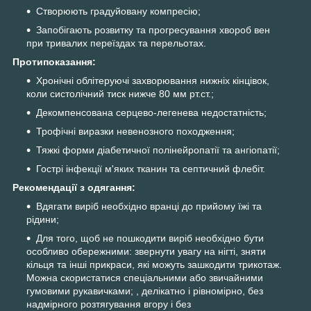
Створюють градуйовану компресію;
Запобігають розвитку та прогресування хвороб вен
при тривалих переїздах та перельотах.
Протипоказання:
Хронічні облітеруючі захворювання нижніх кінцівок,
коли систолічний тиск нижче 80 мм рт.ст.;
Декомпенсована серцево-легенева недостатність;
Трофічні виразки невенозного походження;
Тяжкі форми діабетичної полінейропатії та ангіопатії;
Гострі інфекції м'яких тканин та септичний флебіт.
Рекомендації з одягання:
Вдягати виріб необхідно вранці до прийому їжі та
рідини;
Для того, щоб не пошкодити виріб необхідно бути
особливо обережними: звернути увагу на нігті, зняти
кільця та інші прикраси, які можуть зашкодити трикотаж.
Можна скористатися спеціальними або звичайними
гумовими рукавичками; , делікатно і рівномірно, без
надмірного розтягування вгору і без