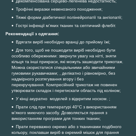
Декомпенсована серцево-легенева недостатність;
Трофічні виразки невенозного походження;
Тяжкі форми діабетичної полінейропатії та ангіопатії;
Гострі інфекції м'яких тканин та септичний флебіт.
Рекомендації з одягання:
Вдягати виріб необхідно вранці до прийому їжі;
Для того, щоб не пошкодити виріб необхідно бути
особливо обережними: звернути увагу на нігті, зняти
кільця та інші прикраси, які можуть зашкодити трикотаж.
Можна скористатися спеціальними або звичайними
гумовими рукавичками; , делікатно і рівномірно, без
надмірного розтягування вгору і без
перекручування. Компресійний трикотаж не повинен
утворювати складок і перетискати область під коліном;
У кінці акуратно моделей з відкритим носком. ;
Прати слід при температурі 40°С з використанням
м'якого миючого засобу. Дозволяється прання з
використанням програми для тонких тканин;
Прати переважно окремо або з тканинами подібного
кольору, поклавши виріб в окремий мішок для прання