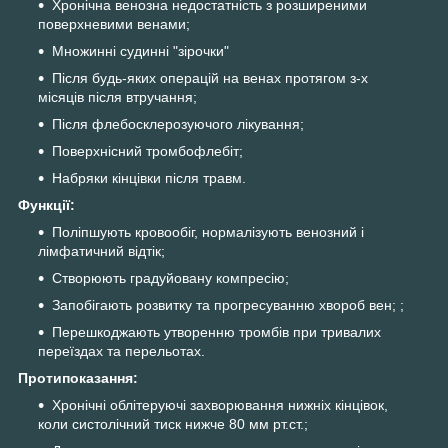
Хронічна венозна недостатність з розширеними
поверхневими венами;
Множинні судинні "зірочки"
Після будь-яких операцій на венах протягом з-х
місяців після втручання;
Після флебосклерозуючого лікування;
Поверхнісний тромбофлебіт;
Набряки кінцівки після травм.
Функції:
Поліпшують кровообіг, нормалізують венозний і
лімфатичний відтік;
Створюють градуйовану компресію;
Запобігають розвитку та прогресуванню хвороб вен; ;
Перешкоджають утворенню тромбів при тривалих
переїздах та перельотах.
Протипоказання:
Хронічні облітеруючі захворювання нижніх кінцівок,
коли систолічний тиск нижче 80 мм рт.ст.;