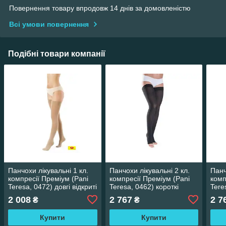
Повернення товару впродовж 14 днів за домовленістю
Всі умови повернення
Подібні товари компанії
Панчохи лікувальні 1 кл.
Панчохи лікувальні 2 кл.
Панч
компресії Преміум (Pani
компресії Преміум (Pani
комп
Teresa, 0472) довгі відкриті
Teresa, 0462) короткі
Tere
відкриті
закр
2 008
2 767
2 7
₴
₴
Купити
Купити