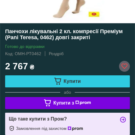
Панчохи лікувальні 2 кл. компресії Преміум
(Pani Teresa, 0462) довгі закриті
Готово до відправки
Код: OMH-PT0462
Роздріб
2 767
₴
Купити
або
Купити з
Що таке купити з Пром?
Замовлення під захистом