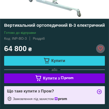
Вертикальний ортопедичний В-3 електричний
Готово до відправки
Код: INP-ВО-3
Роздріб
64 800
₴
Купити
або
Купити з
Що таке купити з Пром?
Замовлення під захистом