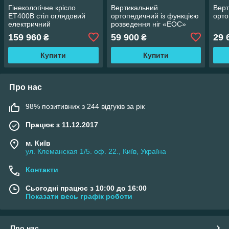
Гінекологічне крісло
Вертикальний
Верт
ЕТ400В стіл оглядовий
ортопедичний із функцією
орто
електричний
розведення ніг «ЕОС»
159 960
59 900
29 
₴
₴
Купити
Купити
Про нас
98% позитивних з 244 відгуків за рік
Працює з 11.12.2017
м. Київ
ул. Клеманская 1/5. оф. 22., Київ, Україна
Контакти
Сьогодні працює з 10:00 до 16:00
Показати весь графік роботи
Про нас