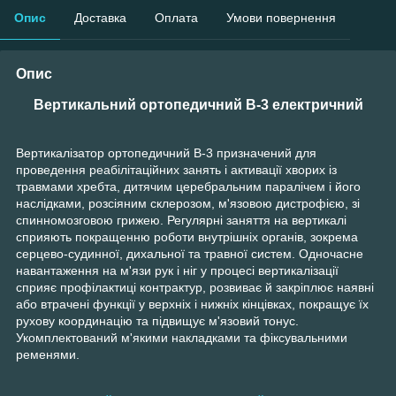
Опис
Доставка
Оплата
Умови повернення
Опис
Вертикальний ортопедичний В-3 електричний
Вертикалізатор ортопедичний В-3 призначений для
проведення реабілітаційних занять і активації хворих із
травмами хребта, дитячим церебральним паралічем і його
наслідками, розсіяним склерозом, м'язовою дистрофією, зі
спинномозговою грижею. Регулярні заняття на вертикалі
сприяють покращенню роботи внутрішніх органів, зокрема
серцево-судинної, дихальної та травної систем. Одночасне
навантаження на м'язи рук і ніг у процесі вертикалізації
сприяє профілактиці контрактур, розвиває й закріплює наявні
або втрачені функції у верхніх і нижніх кінцівках, покращує їх
рухову координацію та підвищує м'язовий тонус.
Укомплектований м'якими накладками та фіксувальними
ременями.