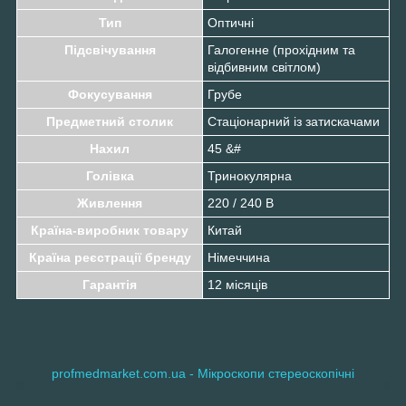
Тип
Оптичні
Підсвічування
Галогенне (прохідним та
відбивним світлом)
Фокусування
Грубе
Предметний столик
Стаціонарний із затискачами
Нахил
45 &#
Голівка
Тринокулярна
Живлення
220 / 240 В
Країна-виробник товару
Китай
Країна реєстрації бренду
Німеччина
Гарантія
12 місяців
profmedmarket.com.ua - Мікроскопи стереоскопічні