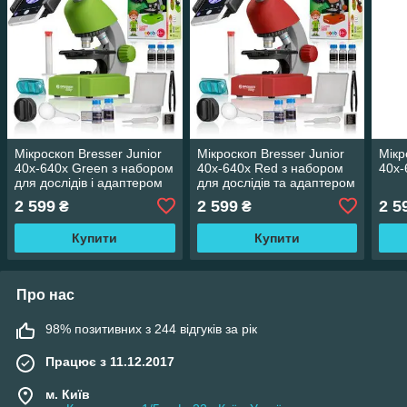
Мікроскоп Bresser Junior
Мікроскоп Bresser Junior
Мікр
40x-640x Green з набором
40x-640x Red з набором
40x-
для дослідів і адаптером
для дослідів та адаптером
для смартфона
для смартфона
2 599
2 599
2 5
₴
₴
Купити
Купити
Про нас
98% позитивних з 244 відгуків за рік
Працює з 11.12.2017
м. Київ