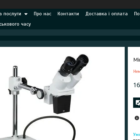
а послуги
Про нас
Контакти
Доставка і оплата
По
ськового часу
Мі
Нем
16