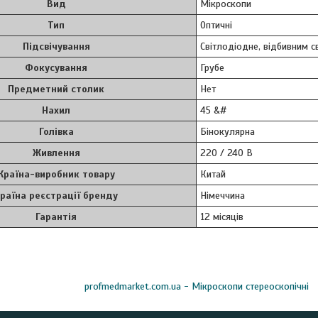
Вид
Мікроскопи
Тип
Оптичні
Підсвічування
Світлодіодне, відбивним с
Фокусування
Грубе
Предметний столик
Нет
Нахил
45 &#
Голівка
Бінокулярна
Живлення
220 / 240 В
Країна-виробник товару
Китай
раїна реєстрації бренду
Німеччина
Гарантія
12 місяців
profmedmarket.com.ua - Мікроскопи стереоскопічні