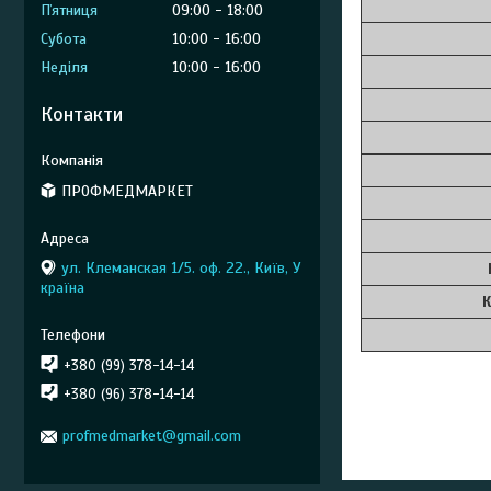
Пʼятниця
09:00
18:00
Субота
10:00
16:00
Неділя
10:00
16:00
Контакти
ПРОФМЕДМАРКЕТ
ул. Клеманская 1/5. оф. 22., Київ, У
країна
К
+380 (99) 378-14-14
+380 (96) 378-14-14
profmedmarket@gmail.com