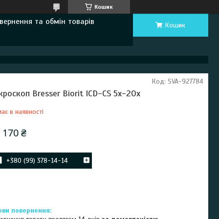
Кошик
вернення та обмін товарів
Кошик
Код:
SVA-927784
кроскоп Bresser Biorit ICD-CS 5x-20x
ає в наявності
 170 ₴
+380 (99) 378-14-14