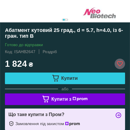
Абатмент кутовий 25 град., d = 5.7, h=4.0, із 6-
гран. тип B
Готово до відправки
Код: ISAHB2647
Роздріб
1 824
₴
Купити
або
Купити з
Що таке купити з Пром?
Замовлення під захистом