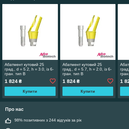
Абатмент кутовий 25
Абатмент кутовий 25
Абат
град., d = 5.2, h = 3.0, із 6-
град., d = 5.7, h = 2.0, із 6-
град.
гран. тип B
гран. тип B
гран
1 824
1 824
1 8
₴
₴
Купити
Купити
Про нас
98% позитивних з 244 відгуків за рік