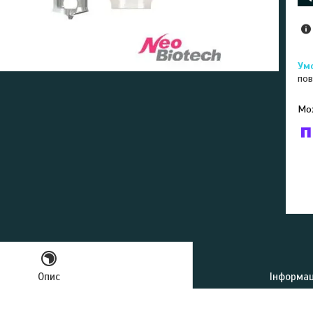
пов
У к
буд
Опис
Інформац