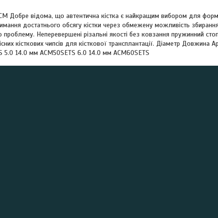
M Добре відома, що автентична кістка є найкращим вибором для форму
имання достатнього обсягу кістки через обмежену можливість збирання 
ю проблему. Неперевершені різальні якості без ковзання пружинний ст
існих кісткових чипсів для кісткової трансплантації. Діаметр Довжина 
 5.0 14.0 мм ACM50SETS 6.0 14.0 мм ACM60SETS