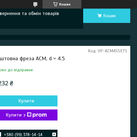
Кошик
вернення та обмін товарів
Кошик
Код:
VP-ACM45SETS
штовна фреза ACM, d = 4.5
ово до відправки
232 ₴
Купити
Купити з
+380 (99) 378-14-14