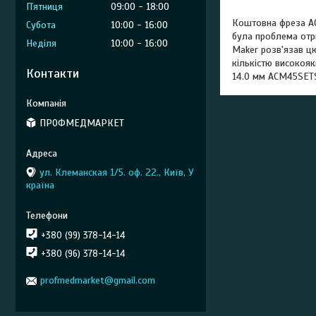
Пʼятниця
09:00
18:00
Коштовна фреза AC
Субота
10:00
16:00
була проблема отр
Неділя
10:00
16:00
Maker розв'язав ц
кількістю високояк
Контакти
14.0 мм ACM45SETS
ПРОФМЕДМАРКЕТ
ул. Клеманская 1/5. оф. 22., Київ, У
країна
+380 (99) 378-14-14
+380 (96) 378-14-14
profmedmarket@gmail.com