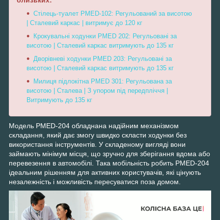
близьких:
Стілець-туалет PMED-102: Регульований за висотою
| Сталевий каркас | витримує до 120 кг
Крокувальні ходунки PMED 202: Регульовані за
висотою | Сталевий каркас витримують до 135 кг
Дворівневі ходунки PMED 203: Регульовані за
висотою | Сталевий каркас витримують до 135 кг
Милиця підлокітна PMED 301: Регульована за
висотою | Сталева | З упором під передпліччя |
Витримують до 135 кг
Модель PMED-204 обладнана надійним механізмом
складання, який дає змогу швидко скласти ходунки без
використання інструментів. У складеному вигляді вони
займають мінімум місця, що зручно для зберігання вдома або
перевезення в автомобілі. Така мобільність робить PMED-204
ідеальним рішенням для активних користувачів, які цінують
незалежність і можливість пересуватися поза домом.