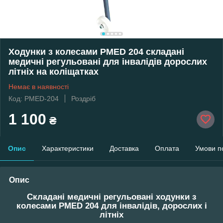
Ходунки з колесами PMED 204 складані
медичні регульовані для інвалідів дорослих
літніх на коліщатках
Немає в наявності
Код: PMED-204
Роздріб
1 100
₴
Опис
Характеристики
Доставка
Оплата
Умови п
Опис
Складані медичні регульовані ходунки з
колесами PMED 204 для інвалідів, дорослих і
літніх