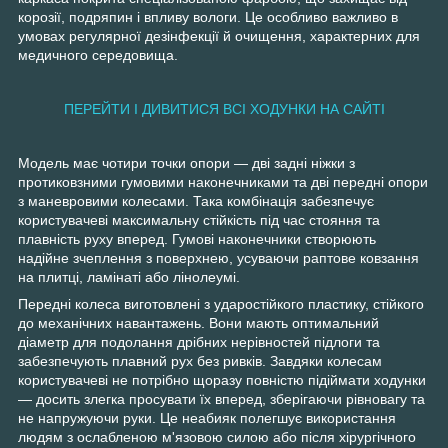
корозії, подряпин і впливу вологи. Це особливо важливо в
умовах регулярної дезінфекції й очищення, характерних для
медичного середовища.
ПЕРЕЙТИ І ДИВИТИСЯ ВСІ ХОДУНКИ НА САЙТІ
Модель має чотири точки опори — дві задні ніжки з
протиковзними гумовими наконечниками та дві передні опори
з маневровими колесами. Така комбінація забезпечує
користувачеві максимальну стійкість під час стояння та
плавність руху вперед. Гумові наконечники створюють
надійне зчеплення з поверхнею, усуваючи раптове ковзання
на плитці, ламінаті або лінолеумі.
Передні колеса виготовлені з ударостійкого пластику, стійкого
до механічних навантажень. Вони мають оптимальний
діаметр для подолання дрібних нерівностей підлоги та
забезпечують плавний рух без ривків. Завдяки колесам
користувачеві не потрібно щоразу повністю підіймати ходунки
— досить злегка просувати їх вперед, зберігаючи рівновагу та
не напружуючи руки. Це неабияк полегшує використання
людям з ослабленою м'язовою силою або після хірургічного