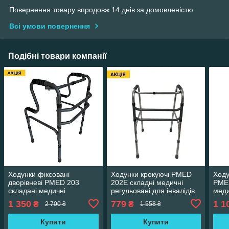
Повернення товару впродовж 14 днів за домовленістю
Всі умови повернення
Подібні товари компанії
Ходунки фіксовані
Ходунки крокуючі PMED
Ходу
дворівневі PMED 203
202E складні медичні
PMED
складані медичні
регульовані для інвалідів
меди
регульовані для інвалідів
дорослих літніх
інва
1 350
779
1 1
₴
₴
2 700 ₴
1 558 ₴
дорослих літніх
Купити
Купити