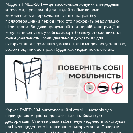
Модель PMED-204 — це високоякісні ходунки з передніми
колесами, призначені для людей з обмеженими
можливостями пересування, літніх, пацієнтів у
післяопераційний період і тих, хто проходить реабілітацію
після травм. Завдяки продуманій інженерній конструкції, ці
ходунки поєднують у собі комфорт, безпеку, зносостійкість і
функціональність. Вони ідеально підходять як для
використання в домашніх умовах, так і в медичних установах,
реабілітаційних центрах і будинках людей похилого віку.
Каркас PMED-204 виготовлений зі сталі — матеріалу з
підвищеною міцністю, довговічністю і стійкістю до
деформацій. Сталева рама забезпечує надійність конструкції
навіть за щоденного інтенсивного використання. Поверхня
каркаса покрита спеціалізованою фарбою, що захищає від