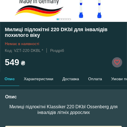
Милиці підлокітні 220 DKbl для інвалідів
похилого віку
Немає в наявності
Код: VZT-220 DKBL *
Роздріб
549
₴
Опис
Характеристики
Доставка
Оплата
Умови п
Опис
Милиці підлокітні Klassiker 220 DKbl Ossenberg для
інвалідів літніх дорослих