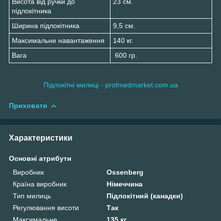
Висота від ручки до
23 см.
підлокітника
Ширина підлокітника
9,5 см.
Максимальне навантаження
140 кг.
Вага
600 гр.
Підлокітні милиці - profmedmarket.com.ua
Приховати
Характеристики
Основні атрибути
Виробник
Ossenberg
Країна виробник
Німеччина
Тип милиць
Підлокітний (канадки)
Регулювання висоти
Так
Максимальне
135 кг