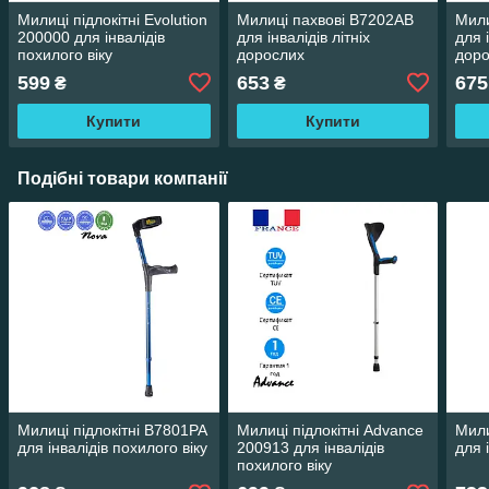
Милиці підлокітні Evolution
Милиці пахвові B7202AB
Мили
200000 для інвалідів
для інвалідів літніх
для і
похилого віку
дорослих
дор
599
653
675
₴
₴
Купити
Купити
Подібні товари компанії
Милиці підлокітні B7801PA
Милиці підлокітні Advance
Мили
для інвалідів похилого віку
200913 для інвалідів
для 
похилого віку