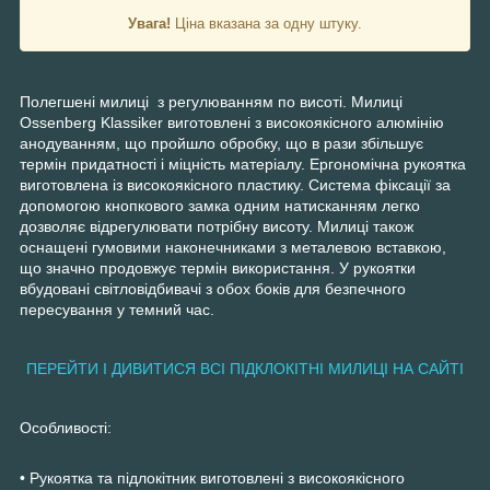
Увага!
Ціна вказана за одну штуку.
Полегшені милиці з регулюванням по висоті. Милиці
Ossenberg Klassiker виготовлені з високоякісного алюмінію
анодуванням, що пройшло обробку, що в рази збільшує
термін придатності і міцність матеріалу. Ергономічна рукоятка
виготовлена із високоякісного пластику. Система фіксації за
допомогою кнопкового замка одним натисканням легко
дозволяє відрегулювати потрібну висоту. Милиці також
оснащені гумовими наконечниками з металевою вставкою,
що значно продовжує термін використання. У рукоятки
вбудовані світловідбивачі з обох боків для безпечного
пересування у темний час.
ПЕРЕЙТИ І ДИВИТИСЯ ВСІ ПІДКЛОКІТНІ МИЛИЦІ НА САЙТІ
Особливості:
• Рукоятка та підлокітник виготовлені з високоякісного