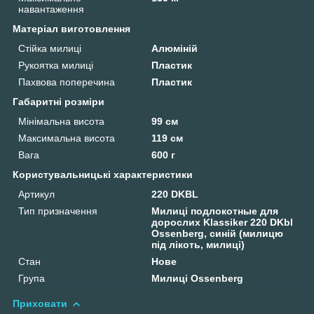
навантаження
Матеріал виготовлення
Стійка милиці
Алюміній
Рукоятка милиці
Пластик
Пахвова поперечина
Пластик
Габаритні розміри
Мінімальна висота
99 см
Максимальна висота
119 см
Вага
600 г
Користувальницькі характеристики
Артикул
220 DKBL
Тип призначення
Милиці подлокотные для
дорослих Klassiker 220 DKbl
Ossenberg, синій (милицю
під лікоть, милиці)
Стан
Нове
Група
Милиці Ossenberg
Приховати